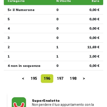
Categoria
N.Vincite
Euro
5+ il Numerone
0
0,00 €
5
0
0,00 €
4
0
0,00 €
3
0
0,00 €
2
1
11,69 €
1
1
2,00 €
4 non in sequenza
0
0,00 €
<
195
196
197
198
>
SuperEnalotto
Non perdere il tuo appuntamento con la