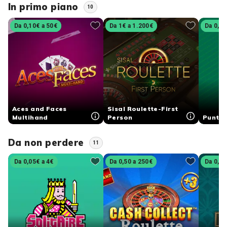
In primo piano
10
Da 0,10€ a 50€
Da 0,10€ a 50€
Da 1€ a 1.200€
Da 1€ a 1.200€
Da 0,10
Da 0,10
Aces and Faces
Sisal Roulette-First
Multihand
Person
Punto 
Da non perdere
11
Da 0,05€ a 4€
Da 0,05€ a 4€
Da 0,50 a 250€
Da 0,50 a 250€
Da 0,05
Da 0,05