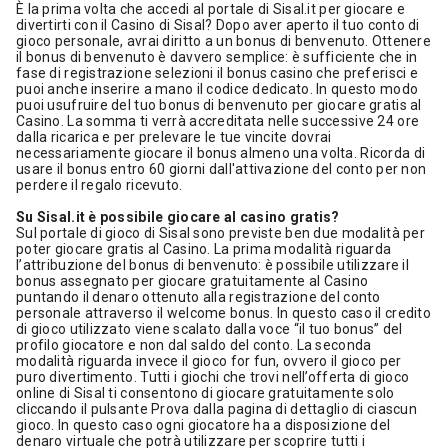
È la prima volta che accedi al portale di Sisal.it per giocare e
divertirti con il Casino di Sisal? Dopo aver aperto il tuo conto di
gioco personale, avrai diritto a un bonus di benvenuto. Ottenere
il bonus di benvenuto è davvero semplice: è sufficiente che in
fase di registrazione selezioni il bonus casino che preferisci e
puoi anche inserire a mano il codice dedicato. In questo modo
puoi usufruire del tuo bonus di benvenuto per giocare gratis al
Casino. La somma ti verrà accreditata nelle successive 24 ore
dalla ricarica e per prelevare le tue vincite dovrai
necessariamente giocare il bonus almeno una volta. Ricorda di
usare il bonus entro 60 giorni dall'attivazione del conto per non
perdere il regalo ricevuto.
Su Sisal.it è possibile giocare al casino gratis?
Sul portale di gioco di Sisal sono previste ben due modalità per
poter giocare gratis al Casino. La prima modalità riguarda
l’attribuzione del bonus di benvenuto: è possibile utilizzare il
bonus assegnato per giocare gratuitamente al Casino
puntando il denaro ottenuto alla registrazione del conto
personale attraverso il welcome bonus. In questo caso il credito
di gioco utilizzato viene scalato dalla voce “il tuo bonus” del
profilo giocatore e non dal saldo del conto. La seconda
modalità riguarda invece il gioco for fun, ovvero il gioco per
puro divertimento. Tutti i giochi che trovi nell’offerta di gioco
online di Sisal ti consentono di giocare gratuitamente solo
cliccando il pulsante Prova dalla pagina di dettaglio di ciascun
gioco. In questo caso ogni giocatore ha a disposizione del
denaro virtuale che potrà utilizzare per scoprire tutti i