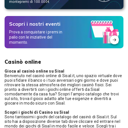
montepremi di 100.000€
Scopri i nostri eventi
Prova a conquistare i premi in
palio con le iniziative del
momento.
Casinò online
Gioca al casinò online su Sisal
Benvenuto nel casinò online di Sisal.it, uno spazio virtuale dove
puoi sfidare il banco o i tuoi avversari ogni giorno e dove puoi
ritrovare la stessa atmosfera dei migliori casinò fisici. Sei
pronto a divertirti con i giochi online offerti da Sisal
comodamente da casa tua? Scopri l’ampio catalogo che trovi
sul sito, trova il gioco adatto alle tue esigenze e divertiti a
giocare in modo sicuro con Sisal.
Scopri i giochi di Casino su Sisal
Sono tantissimi i giochi del catalogo del casinò di Sisal.it. Sul
sito hai a disposizione diverse tab dove cliccare ed entrare nel
mondo dei giochi di Sisal in modo facile e veloce. Scegli tra i