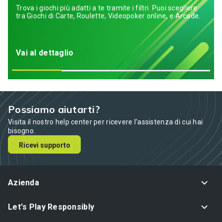
Trova i giochi più adatti a te tramite i filtri. Puoi scegliere
tra Giochi di Carte, Roulette, Videopoker online, e Arcade.
Vai al dettaglio
Possiamo aiutarti?
Visita il nostro help center per ricevere l’assistenza di cui hai
bisogno.
Ricevi supporto
Azienda
Let's Play Responsibly