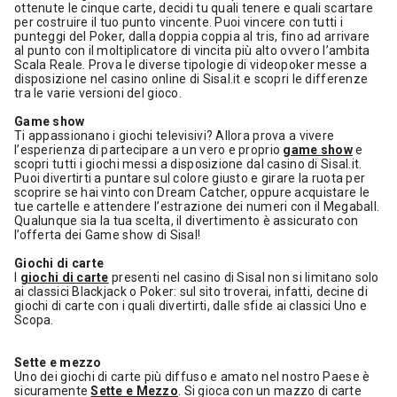
ottenute le cinque carte, decidi tu quali tenere e quali scartare
per costruire il tuo punto vincente. Puoi vincere con tutti i
punteggi del Poker, dalla doppia coppia al tris, fino ad arrivare
al punto con il moltiplicatore di vincita più alto ovvero l’ambita
Scala Reale. Prova le diverse tipologie di videopoker messe a
disposizione nel casino online di Sisal.it e scopri le differenze
tra le varie versioni del gioco.
Game show
Ti appassionano i giochi televisivi? Allora prova a vivere
l’esperienza di partecipare a un vero e proprio
game show
e
scopri tutti i giochi messi a disposizione dal casino di Sisal.it.
Puoi divertirti a puntare sul colore giusto e girare la ruota per
scoprire se hai vinto con Dream Catcher, oppure acquistare le
tue cartelle e attendere l’estrazione dei numeri con il Megaball.
Qualunque sia la tua scelta, il divertimento è assicurato con
l’offerta dei Game show di Sisal!
Giochi di carte
I
giochi di carte
presenti nel casino di Sisal non si limitano solo
ai classici Blackjack o Poker: sul sito troverai, infatti, decine di
giochi di carte con i quali divertirti, dalle sfide ai classici Uno e
Scopa.
Sette e mezzo
Uno dei giochi di carte più diffuso e amato nel nostro Paese è
sicuramente
Sette e Mezzo
. Si gioca con un mazzo di carte