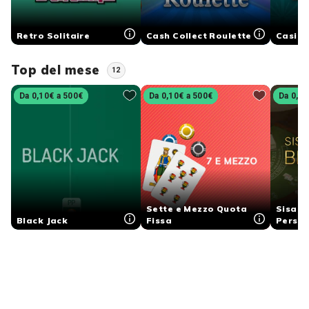
Retro Solitaire
Cash Collect Roulette
Casino
Top del mese
12
Da 0,10€ a 500€
Da 0,10€ a 500€
Da 0,10€ a 500€
Da 0,10€ a 500€
Da 0,10
Da 0,10
Sette e Mezzo Quota
Sisal 
Black Jack
Fissa
Perso