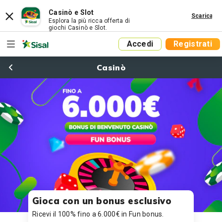
Casinò e Slot
Scarica
Esplora la più ricca offerta di
giochi Casinò e Slot.
Accedi
Registrati
Casinò
Gioca con un bonus esclusivo
Ricevi fino a 1.000€ in Real bonus e fino a