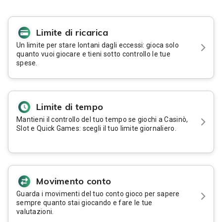
Limite di ricarica
Un limite per stare lontani dagli eccessi: gioca solo
quanto vuoi giocare e tieni sotto controllo le tue
spese.
Limite di tempo
Mantieni il controllo del tuo tempo se giochi a Casinò,
Slot e Quick Games: scegli il tuo limite giornaliero.
Movimento conto
Guarda i movimenti del tuo conto gioco per sapere
sempre quanto stai giocando e fare le tue
valutazioni.