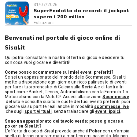
31/07/2026
SuperEnalotto da record: il jackpot
supera i 200 milion
Estrazioni
Benvenuti nel portale di gioco online di
Sisal.it
Qui potrai consultare la nostra offerta di gioco e decidere tu
con cosa vuoi giocare e divertirti!
Come posso scommettere sui miei eventi preferiti?
Se sei un appassionato del mondo delle Scommesse, Sisal ti
mette a disposizione ogni giorno un ricco palinsesto di eventi
per fare i tuoi pronostici di Calcio sulla
Serie A
e di tanti altri
sport come Basket, Tennis, Automobilismo con la Formula 1 o
Motociclismo con la MotoGP. Accedi alla sezione
Scommesse
del sito e consulta subito le quote dei tuoi eventi preferiti: puoi
giocare sia su partite reali anche in modalità
scommesse live
che sugli
sport virtuali
, senza tralasciare gli
eventi ippici
.
Sono un appassionato del tavolo verde: posso giocare a
poker su Sisal.it?
L’offerta di gioco di Sisal prevede anche il
Poker
con un’ampia
scelta di tornei programmati a montepremi garantito. Ma non