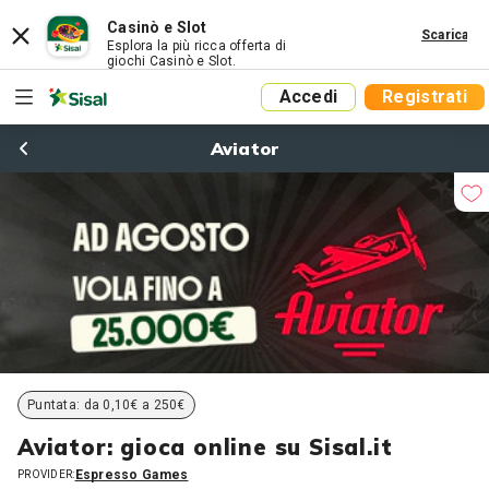
Casinò e Slot
Scarica
Esplora la più ricca offerta di
giochi Casinò e Slot.
Accedi
Registrati
Aviator
Puntata: da 0,10€ a 250€
Aviator: gioca online su Sisal.it
Espresso Games
PROVIDER: