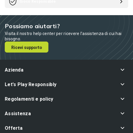
Gioco Responsabile
Possiamo aiutarti?
Visita il nostro help center per ricevere l’assistenza di cui hai
bisogno.
Ricevi supporto
Azienda
Let's Play Responsibly
Regolamenti e policy
Assistenza
Offerta