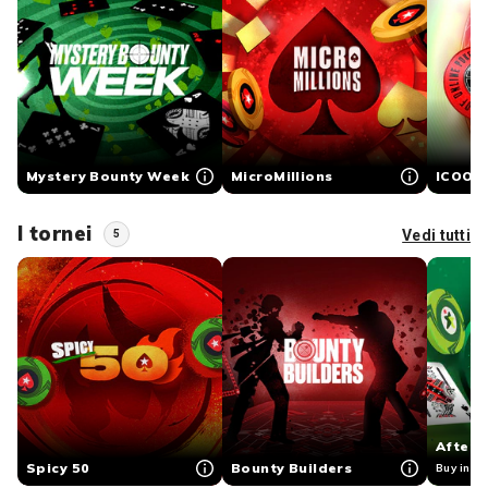
Mystery Bounty Week
MicroMillions
ICOOP
I tornei
Vedi tutti
5
Aftern
Spicy 50
Bounty Builders
5
Buy in