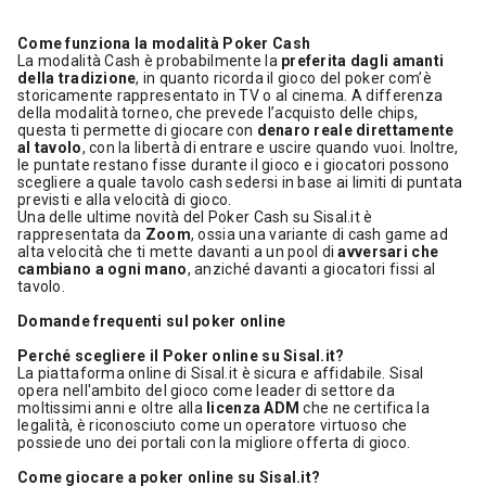
Come funziona la modalità Poker Cash
La modalità Cash è probabilmente la
preferita dagli amanti
della tradizione
, in quanto ricorda il gioco del poker com’è
storicamente rappresentato in TV o al cinema. A differenza
della modalità torneo, che prevede l’acquisto delle chips,
questa ti permette di giocare con
denaro reale direttamente
al tavolo
, con la libertà di entrare e uscire quando vuoi. Inoltre,
le puntate restano fisse durante il gioco e i giocatori possono
scegliere a quale tavolo cash sedersi in base ai limiti di puntata
previsti e alla velocità di gioco.
Una delle ultime novità del Poker Cash su Sisal.it è
rappresentata da
Zoom
, ossia una variante di cash game ad
alta velocità che ti mette davanti a un pool di
avversari che
cambiano a ogni mano
, anziché davanti a giocatori fissi al
tavolo.
Domande frequenti sul poker online
Perché scegliere il Poker online su Sisal.it?
La piattaforma online di Sisal.it è sicura e affidabile. Sisal
opera nell'ambito del gioco come leader di settore da
moltissimi anni e oltre alla
licenza ADM
che ne certifica la
legalità, è riconosciuto come un operatore virtuoso che
possiede uno dei portali con la migliore offerta di gioco.
Come giocare a poker online su Sisal.it?