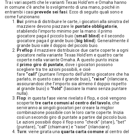
Tra i vari aspetti che le varianti Texas Hold’em e Omaha hanno
in comune c’è anche lo svolgimento di una mano, poiché in
entrambi i casi
prevede sei fasi
. Ecco di seguito quali sono e
come funzionano:
Bui
: prima di distribuire le carte, i giocatori alla sinistra del
mazziere devono piazzare le
puntate obbligatorie
,
stabilendo l’importo minimo per la mano: il primo
giocatore paga il piccolo buio (
small blind
) e il secondo
giocatore paga il grande buio (
big blind
). Generalmente il
grande buio vale il doppio del piccolo buio.
Preflop
: il mazziere distribuisce due carte coperte a ogni
giocatore nella variante Texas Hold'em e quattro carte
coperte nella variante Omaha. A questo punto inizia
il
primo giro di puntate
, dove i giocatori possono
scegliere tra tre azioni possibili, e cioè
fare
“call”
(puntare l'importo dell’ultimo giocatore che ha
parlato, in questo caso il grande buio),
“raise”
(rilanciare,
assicurandosi che l’importo sia almeno il doppio rispetto
al grande buio) o
“fold”
(lasciare la mano senza puntare
nulla).
Flop
: in questa fase viene rivelato il flop, e cioè vengono
scoperte
tre carte comuni al centro del tavolo
, che
serviranno ai singoli giocatori per creare la miglior
combinazione possibile con le loro carte coperte. Inizia
così un secondo giro di puntate a partire dal piccolo buio.
Le azioni possibili dopo il flop sono “check” (stare), “bet”
(puntare), “call” (chiamare) e “raise” (rilanciare).
Turn
: viene girata una
quarta carta comune
al centro del