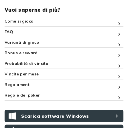
Vuoi saperne di più?
Come si gioca
FAQ
Varianti di gioco
Bonus e reward
Probabilità di vincita
Vincite per mese
Regolamenti
Regole del poker
Scarica software Windows