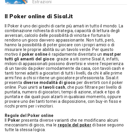
Estrazioni
Il Poker online di Sisal.it
Il Poker è uno dei giochi di carte più amati in tutto il mondo. La
combinazione richiesta di strategia, capacità di lettura degli
avversari, calcolo delle possibilità di vincita e fortuna lo
rendono un gioco davvero appassionante. Non tutti, però,
hanno la possibilità di poter giocare con i propri amici o di
misurare le proprie abilità su un tavolo verde. Per questo
motivo il
poker online
è rapidamente diventato un
must per
tutti gli amanti del gioco
: grazie a siti come Sisal.it, infatti,
milioni di appassionati possono divertirsi e vivere l’esperienza
di un tavolo da poker comodamente da casa, con tavoli cash e
tanti tornei adatti a giocatori di tutti i livelli, da chi è alle prime
armi fino a chi si ritiene un giocatore professionista. Sisal.it
presenta
diverse modalità di gioco
per divertirti con il poker
online. Puoi unirti ai
tavoli cash
, che puoi filtrare per livello di
puntata, numero di giocatori, tempi di azione, stack e tipo di
puntata e dai quali puoi alzarti in qualsiasi momento, oppure
provare uno dei tanti tornei a disposizione, con buy-in fisso e
ricchi premi per i vincitori.
Regole del Poker online
Il
Poker
presenta diverse varianti che ne modificano alcuni
meccanismi di gioco, ma le
regole del poker
di base seguono
tutte la stessa logica.