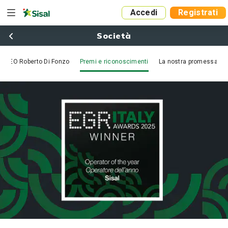
Accedi
Registrati
Società
CEO Roberto Di Fonzo
Premi e riconoscimenti
La nostra promessa