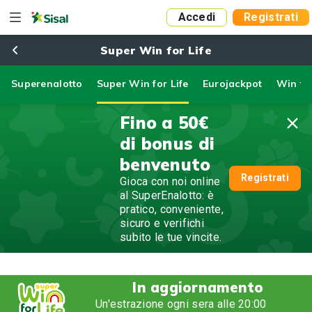
Accedi
Registrati
Super Win for Life
Superenalotto
Super Win for Life
Eurojackpot
Win for
Fino a 50€
di bonus di
benvenuto
Registrati
Gioca con noi online
al SuperEnalotto: è
pratico, conveniente,
sicuro e verifichi
subito le tue vincite.