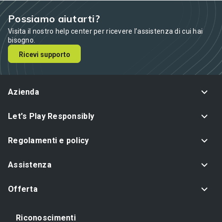
Possiamo aiutarti?
Visita il nostro help center per ricevere l’assistenza di cui hai
bisogno.
Ricevi supporto
Azienda
Let's Play Responsibly
Regolamenti e policy
Assistenza
Offerta
Riconoscimenti