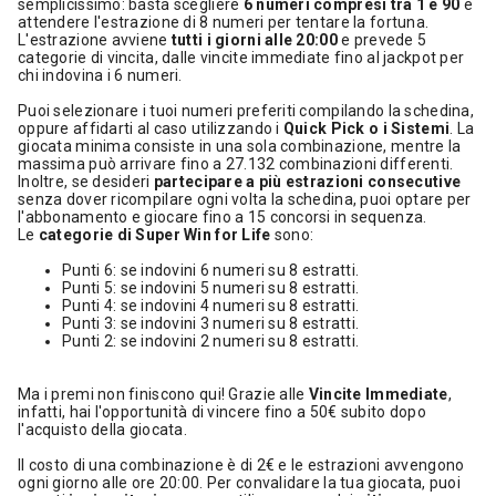
semplicissimo: basta scegliere
6 numeri compresi tra 1 e 90
e
attendere l'estrazione di 8 numeri per tentare la fortuna.
L'estrazione avviene
tutti i giorni alle 20:00
e prevede 5
categorie di vincita, dalle vincite immediate fino al jackpot per
chi indovina i 6 numeri.
Puoi selezionare i tuoi numeri preferiti compilando la schedina,
oppure affidarti al caso utilizzando i
Quick Pick o i Sistemi
. La
giocata minima consiste in una sola combinazione, mentre la
massima può arrivare fino a 27.132 combinazioni differenti.
Inoltre, se desideri
partecipare a più estrazioni consecutive
senza dover ricompilare ogni volta la schedina, puoi optare per
l'abbonamento e giocare fino a 15 concorsi in sequenza.
Le
categorie di Super Win for Life
sono:
Punti 6: se indovini 6 numeri su 8 estratti.
Punti 5: se indovini 5 numeri su 8 estratti.
Punti 4: se indovini 4 numeri su 8 estratti.
Punti 3: se indovini 3 numeri su 8 estratti.
Punti 2: se indovini 2 numeri su 8 estratti.
Ma i premi non finiscono qui! Grazie alle
Vincite Immediate
,
infatti, hai l'opportunità di vincere fino a 50€ subito dopo
l'acquisto della giocata.
Il costo di una combinazione è di 2€ e le estrazioni avvengono
ogni giorno alle ore 20:00. Per convalidare la tua giocata, puoi