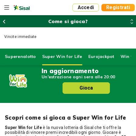
Accedi
Registrati
Come si gioca?
Vincite immediate
Superenalotto
Super Win for Life
Eurojackpot
Win for
In aggiornamento
Un'estrazione ogni sera alle 20:00
Gioca
Scopri come si gioca a Super Win for Life
Super Win for Life
è la nuova lotteria di Sisal che ti offre la
possibilità di vincere premi incredibili ogni giorno. Giocare è