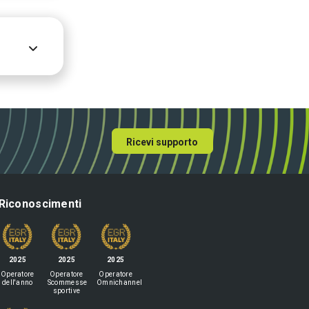
Ricevi supporto
Riconoscimenti
2025
2025
2025
Operatore
Operatore
Operatore
dell'anno
Scommesse
Omnichannel
sportive