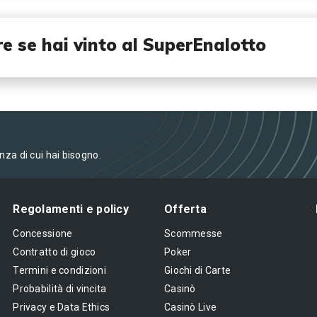
re se hai vinto al SuperEnalotto
enza di cui hai bisogno.
Regolamenti e policy
Offerta
Concessione
Scommesse
Contratto di gioco
Poker
Termini e condizioni
Giochi di Carte
Probabilità di vincita
Casinò
Privacy e Data Ethics
Casinò Live