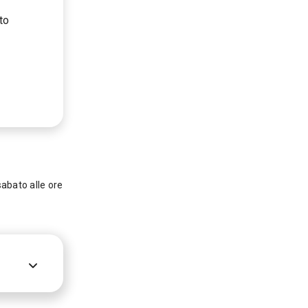
to
sabato alle ore