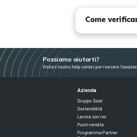
Come verifica
Possiamo aiutarti?
Visita il nostro help center per ricevere l’assist
Azienda
Gruppo Sisal
Sostenibilità
Lavora con noi
Punti vendita
Programma Partner