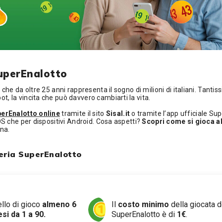
SuperEnalotto
o che da oltre 25 anni rappresenta il sogno di milioni di italiani. Tantis
t, la vincita che può davvero cambiarti la vita.
erEnalotto online
tramite il sito
Sisal.it
o tramite l’app ufficiale Su
iOS che per dispositivi Android. Cosa aspetti?
Scopri come si gioca a
una.
teria SuperEnalotto
ello di gioco
almeno 6
Il
costo minimo
della giocata d
i da 1 a 90.
SuperEnalotto è di
1€
.