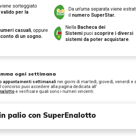
viene sorteggiato
Da un’urna separata viene estrat
, valido
per la
il
numero
SuperStar.
Nella
Bacheca dei
numeri casuali
, oppure
Sistemi
puoi
scoprire i diversi
conto di un sogno.
sistemi da poter acquistare
.
ramma ogni settimana
o appuntamenti settimanali
nei giorni di martedì, giovedì, venerdì e 
del concorso puoi accedere alla pagina dedicata all’
nalotto
e verificare quali sono i numeri vincenti.
 in palio con SuperEnalotto