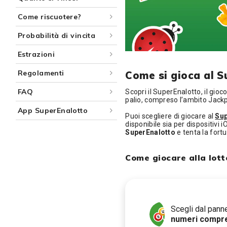
Come riscuotere?
Probabilità di vincita
Estrazioni
Regolamenti
Come si gioca al 
FAQ
Scopri il SuperEnalotto, il gioc
palio, compreso l’ambito Jackpo
App SuperEnalotto
Puoi scegliere di giocare al
Sup
disponibile sia per dispositivi 
SuperEnalotto
e tenta la fort
Come giocare alla lot
Scegli dal pann
numeri compres