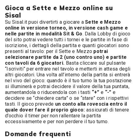
Gioca a Sette e Mezzo online su
Sisal
Su Sisal.it puoi divertirti a giocare a
Sette e Mezzo
online in versione torneo, in versione cash game e
nelle partite in modalità Sit & Go
. Dalla Lobby di gioco
del sito potrai vedere tutti i tornei e le partite in fase di
iscrizione, i dettagli della partita e quanti giocatori sono
presenti al tavolo: per il Sette e Mezzo
potrai
selezionare partite da 2 (uno contro uno) e partite
con tavoli da 6 giocatori.
Basta cliccare sul pulsante
“Iscriviti” per entrare nel tavolo e metterti in attesa degli
altri giocatori. Una volta all’interno della partita si entrerà
nel vivo del gioco: quando è il tuo turno la tua postazione
si illuminerà e potrai decidere il valore della tua puntata,
aumentandola o riducendola con i tasti
“+”
e
“-”
e
decidere se “chiedere carta” o se “stare” con i rispettivi
tasti. Il gioco prevede
un conto alla rovescia entro il
quale dover fare il proprio gioco:
assicurati di tenere
d’occhio il timer per non rallentare la partita
eccessivamente e per non perdere il tuo turno.
Domande frequenti