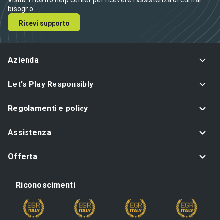
Visita il nostro help center per ricevere l’assistenza di cui hai
bisogno.
Ricevi supporto
Azienda
Let's Play Responsibly
Regolamenti e policy
Assistenza
Offerta
Riconoscimenti