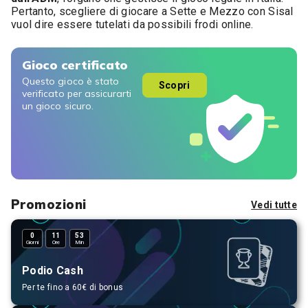
Pertanto, scegliere di giocare a Sette e Mezzo con Sisal
vuol dire essere tutelati da possibili frodi online.
Gioco certificato
Questo gioco è stato
Scopri
verificato per assicurarti
un gioco sicuro.
Promozioni
Vedi tutte
:
:
0
11
53
Giorni
Ore
Min
Podio Cash
Per te fino a 60€ di bonus