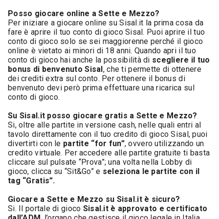
Posso giocare online a Sette e Mezzo?
Per iniziare a giocare online su Sisal.it la prima cosa da
fare è aprire il tuo conto di gioco Sisal. Puoi aprire il tuo
conto di gioco solo se sei maggiorenne perché il gioco
online è vietato ai minori di 18 anni. Quando apri il tuo
conto di gioco hai anche la possibilità di
scegliere il tuo
bonus di benvenuto Sisal
, che ti permette di ottenere
dei crediti extra sul conto. Per ottenere il bonus di
benvenuto devi però prima effettuare una ricarica sul
conto di gioco.
Su Sisal.it posso giocare gratis a Sette e Mezzo?
Si, oltre alle partite in versione cash, nelle quali entri al
tavolo direttamente con il tuo credito di gioco Sisal, puoi
divertirti con le
partite
“for fun”
, ovvero utilizzando un
credito virtuale. Per accedere alle partite gratuite ti basta
cliccare sul pulsate “Prova”; una volta nella Lobby di
gioco, clicca su “Sit&Go” e
seleziona le partite con il
tag “Gratis”.
Giocare a Sette e Mezzo su Sisal.it è sicuro?
Si. Il portale di gioco
Sisal.it è approvato e certificato
dall’ADM
, l’organo che gestisce il gioco legale in Italia.