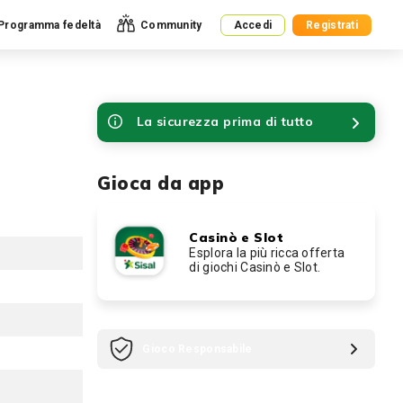
Programma fedeltà
Community
Accedi
Registrati
La sicurezza prima di tutto
Gioca da app
Casinò e Slot
Esplora la più ricca offerta
di giochi Casinò e Slot.
Gioco Responsabile