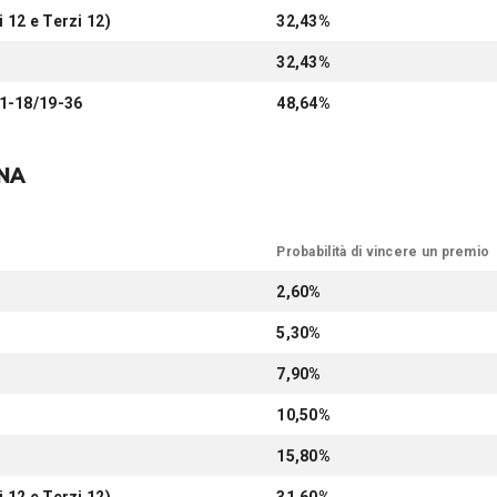
 12 e Terzi 12)
32,43%
32,43%
 1-18/19-36
48,64%
NA
Probabilità di vincere un premio
2,60%
5,30%
7,90%
10,50%
15,80%