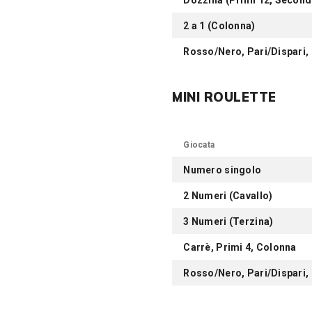
Dozzina (Primi 12, Secondi
2 a 1 (Colonna)
Rosso/Nero, Pari/Dispari,
MINI ROULETTE
Giocata
Numero singolo
2 Numeri (Cavallo)
3 Numeri (Terzina)
Carrè, Primi 4, Colonna
Rosso/Nero, Pari/Dispari,