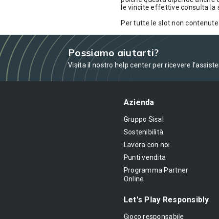
le vincite effettive consulta l
Per tutte le slot non contenute 
Possiamo aiutarti?
Visita il nostro help center per ricevere l’assist
Azienda
Gruppo Sisal
Sostenibilità
Lavora con noi
Punti vendita
Programma Partner
Online
Let's Play Responsibly
Gioco responsabile