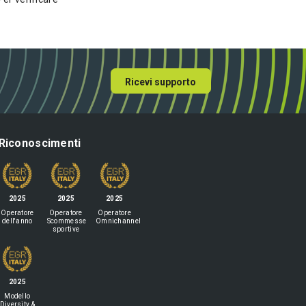
Ricevi supporto
Riconoscimenti
2025
2025
2025
Operatore
Operatore
Operatore
dell'anno
Scommesse
Omnichannel
sportive
2025
Modello
Diversity &