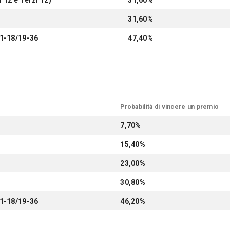
 12 e Terzi 12)
31,60%
31,60%
 1-18/19-36
47,40%
Probabilità di vincere un premio
7,70%
15,40%
23,00%
30,80%
 1-18/19-36
46,20%