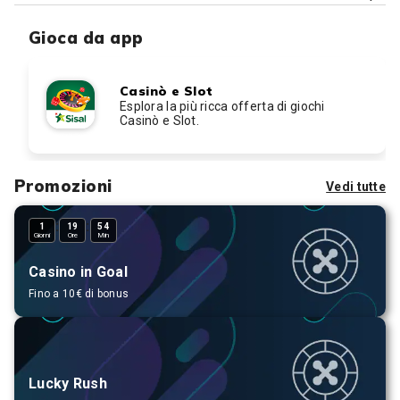
Gioca da app
Casinò e Slot
Esplora la più ricca offerta di giochi
Casinò e Slot.
Promozioni
Vedi tutte
:
:
1
19
54
Giorni
Ore
Min
Casino in Goal
Fino a 10€ di bonus
Lucky Rush