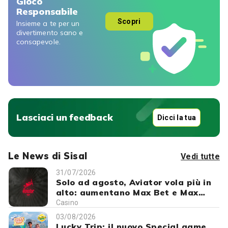
Gioco
Responsabile
Scopri
Insieme a te per un
divertimento sano e
consapevole.
Lasciaci un feedback
Dicci la tua
Le News di Sisal
Vedi tutte
31/07/2026
Solo ad agosto, Aviator vola più in
alto: aumentano Max Bet e Max
Win su Sisal.it
Casino
03/08/2026
Lucky Trip: il nuovo Special game