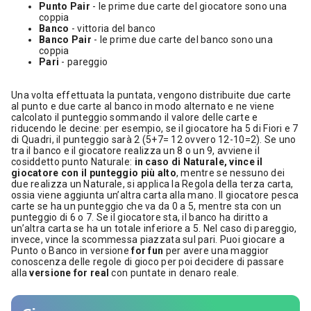
Punto Pair
- le prime due carte del giocatore sono una
coppia
Banco
- vittoria del banco
Banco Pair
- le prime due carte del banco sono una
coppia
Pari
- pareggio
Una volta effettuata la puntata, vengono distribuite due carte
al punto e due carte al banco in modo alternato e ne viene
calcolato il punteggio sommando il valore delle carte e
riducendo le decine: per esempio, se il giocatore ha 5 di Fiori e 7
di Quadri, il punteggio sarà 2 (5+7= 12 ovvero 12-10=2). Se uno
tra il banco e il giocatore realizza un 8 o un 9, avviene il
cosiddetto punto Naturale:
in caso di Naturale, vince il
giocatore con il punteggio più alto
, mentre se nessuno dei
due realizza un Naturale, si applica la Regola della terza carta,
ossia viene aggiunta un’altra carta alla mano. Il giocatore pesca
carte se ha un punteggio che va da 0 a 5, mentre sta con un
punteggio di 6 o 7. Se il giocatore sta, il banco ha diritto a
un’altra carta se ha un totale inferiore a 5. Nel caso di pareggio,
invece, vince la scommessa piazzata sul pari. Puoi giocare a
Punto o Banco in versione
for fun
per avere una maggior
conoscenza delle regole di gioco per poi decidere di passare
alla
versione for real
con puntate in denaro reale.