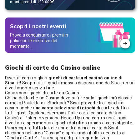
montepremi di 100.000€
Scopri i nostri eventi
Prova a conquistare i premi in
palio con le iniziative del
momento.
Giochi di carte da Casino online
Divertiti con i migliori
giochi di carte nel casinò online di
Sisal.it
! Scopri tutti i giochi messi a disposizione da Sisal per un
divertimento senza fine.
Cosa sono i giochi di carte da Casino
Chi ha detto che un Casinò deve offrire solo i giochi più classici
come la Roulette o il Blackjack? Sisal prevede tra i giochi di
casino anche
una vasta selezione di giochi
di carte adatti a
tutti i gusti. Qualche esempio? Dalle carte colorate di Uno
Casinò al Poker in versione Heads Up (uno contro uno), puoi
divertirti a sperimentare giochi dal ritmo rapido e coinvolgente.
Puoi scoprire tutta la selezione di giochi di carte di Sisal
cliccando nell’area “Casinò” e applicando il filtro dedicato ai
“Giochi di Carte”. Puoi scoprire di più leggendo i vari