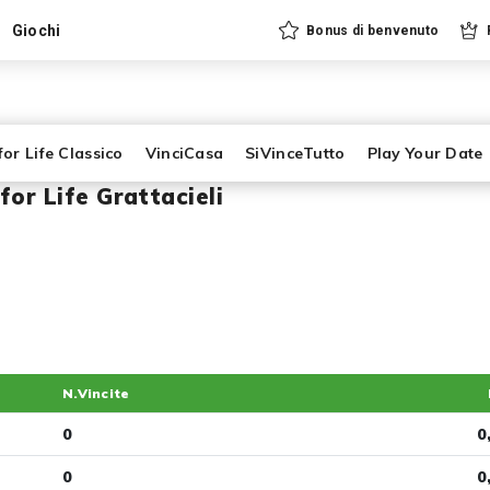
Giochi
Bonus di benvenuto
or Life Classico
VinciCasa
SiVinceTutto
Play Your Date
for Life Grattacieli
N.Vincite
0
0
0
0