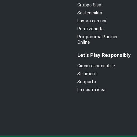
Gruppo Sisal
Sostenibilità
Lavora con noi
Punti vendita
Programma Partner
Online
Let's Play Responsibly
Gioco responsabile
Strumenti
Supporto
La nostra idea