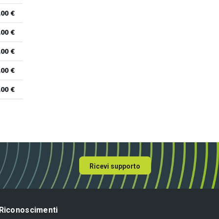
,00 €
,00 €
,00 €
,00 €
,00 €
Ricevi supporto
Riconoscimenti