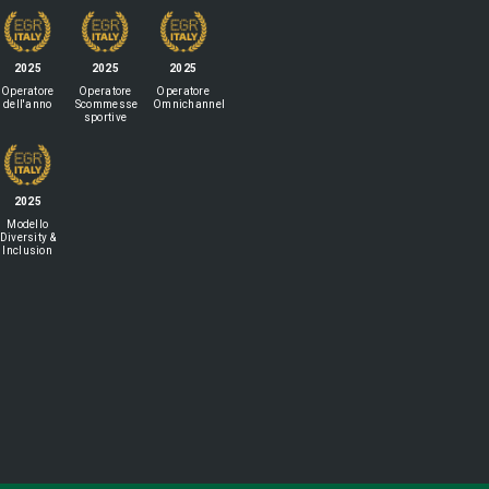
2025
2025
2025
Operatore
Operatore
Operatore
dell'anno
Scommesse
Omnichannel
sportive
2025
Modello
Diversity &
Inclusion