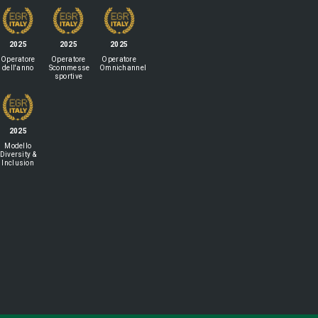
2025
2025
2025
Operatore
Operatore
Operatore
dell'anno
Scommesse
Omnichannel
sportive
2025
Modello
Diversity &
Inclusion