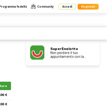
Programma fedeltà
Community
Accedi
Registrati
SuperEnalotto
Non perdere il tuo
appuntamento con la
fortuna
Euro
,00 €
,00 €