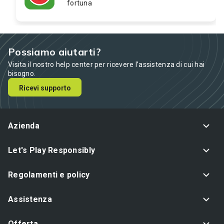
fortuna
Possiamo aiutarti?
Visita il nostro help center per ricevere l’assistenza di cui hai
bisogno.
Ricevi supporto
Azienda
Let's Play Responsibly
Regolamenti e policy
Assistenza
Offerta