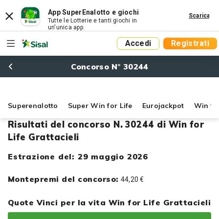
App SuperEnalotto e giochi
Scarica
Tutte le Lotterie e tanti giochi in
un'unica app.
Accedi
Registrati
Concorso N° 30244
Superenalotto
Super Win for Life
Eurojackpot
Win for
Risultati del concorso N. 30244 di Win for
Life Grattacieli
Estrazione del: 29 maggio 2026
Montepremi del concorso:
44,20 €
Quote Vinci per la vita Win for Life Grattacieli