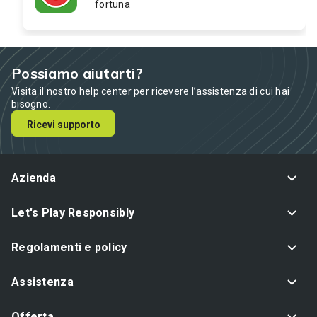
fortuna
Possiamo aiutarti?
Visita il nostro help center per ricevere l’assistenza di cui hai
bisogno.
Ricevi supporto
Azienda
Let's Play Responsibly
Regolamenti e policy
Assistenza
Offerta