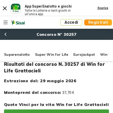
App SuperEnalotto e giochi
Scarica
Tutte le Lotterie e tanti giochi in
un'unica app.
Accedi
Registrati
Concorso N° 30257
Superenalotto
Super Win for Life
Eurojackpot
Win for
Risultati del concorso N. 30257 di Win for
Life Grattacieli
Estrazione del: 29 maggio 2026
Montepremi del concorso:
37,70 €
Quote Vinci per la vita Win for Life Grattacieli