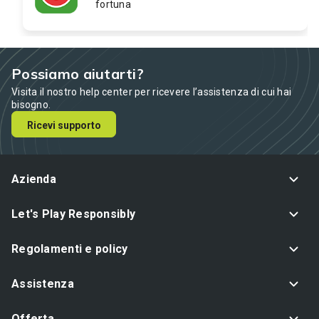
fortuna
Possiamo aiutarti?
Visita il nostro help center per ricevere l’assistenza di cui hai
bisogno.
Ricevi supporto
Azienda
Let's Play Responsibly
Regolamenti e policy
Assistenza
Offerta