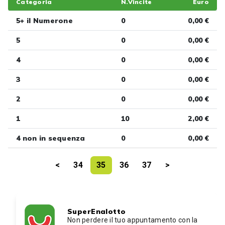
Categoria
N.Vincite
Euro
5+ il Numerone
0
0,00 €
5
0
0,00 €
4
0
0,00 €
3
0
0,00 €
2
0
0,00 €
1
10
2,00 €
4 non in sequenza
0
0,00 €
<
34
35
36
37
>
SuperEnalotto
Non perdere il tuo appuntamento con la