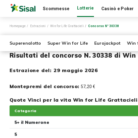
Lotterie
Scommesse
Casinò e Poker
Homepage
Estrazioni
Win for Life Grattacieli
Concorso N° 30338
Superenalotto
Super Win for Life
Eurojackpot
Win f
Risultati del concorso N. 30338 di Win 
Estrazione del: 29 maggio 2026
Montepremi del concorso:
57,20 €
Quote Vinci per la vita Win for Life Grattacieli
Categoria
5+ il Numerone
5