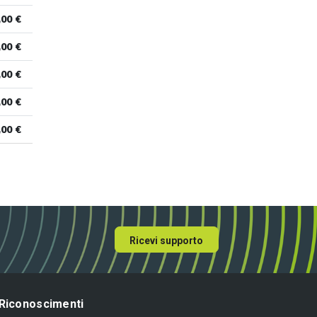
,00 €
,00 €
,00 €
,00 €
,00 €
Ricevi supporto
Riconoscimenti