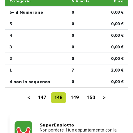
Categoria
N.Vincite
Euro
5+ il Numerone
0
0,00 €
5
0
0,00 €
4
0
0,00 €
3
0
0,00 €
2
0
0,00 €
1
7
2,00 €
4 non in sequenza
0
0,00 €
<
147
148
149
150
>
SuperEnalotto
Non perdere il tuo appuntamento con la