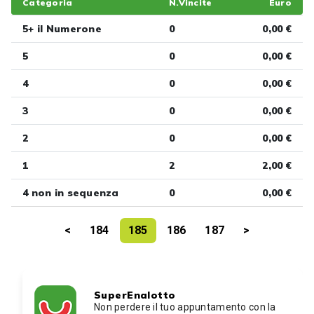
Categoria
N.Vincite
Euro
5+ il Numerone
0
0,00 €
5
0
0,00 €
4
0
0,00 €
3
0
0,00 €
2
0
0,00 €
1
2
2,00 €
4 non in sequenza
0
0,00 €
<
184
185
186
187
>
SuperEnalotto
Non perdere il tuo appuntamento con la