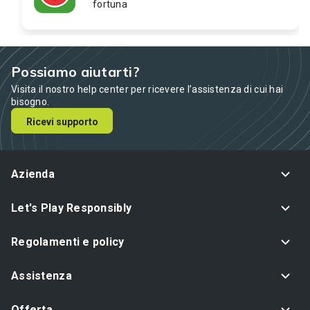
fortuna
Possiamo aiutarti?
Visita il nostro help center per ricevere l’assistenza di cui hai
bisogno.
Ricevi supporto
Azienda
Let's Play Responsibly
Regolamenti e policy
Assistenza
Offerta