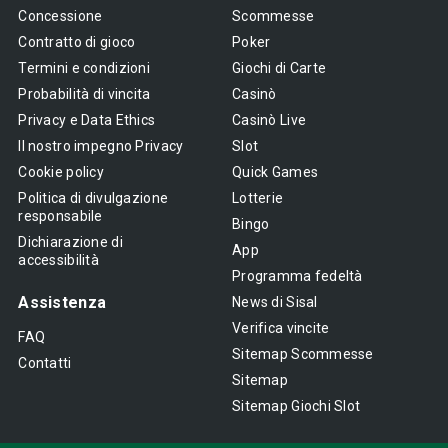
Concessione
Scommesse
Contratto di gioco
Poker
Termini e condizioni
Giochi di Carte
Probabilità di vincita
Casinò
Privacy e Data Ethics
Casinò Live
Il nostro impegno Privacy
Slot
Cookie policy
Quick Games
Politica di divulgazione
Lotterie
responsabile
Bingo
Dichiarazione di
App
accessibilità
Programma fedeltà
Assistenza
News di Sisal
Verifica vincite
FAQ
Sitemap Scommesse
Contatti
Sitemap
Sitemap Giochi Slot