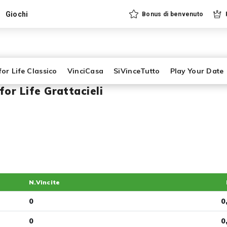
Giochi
Bonus di benvenuto
or Life Classico
VinciCasa
SiVinceTutto
Play Your Date
for Life Grattacieli
N.Vincite
0
0
0
0