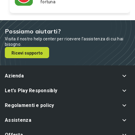
fortuna
Possiamo aiutarti?
Visita il nostro help center per ricevere l’assistenza di cui hai
bisogno.
Ricevi supporto
Azienda
Let's Play Responsibly
Regolamenti e policy
Assistenza
Offerta