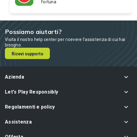
fortuna
Possiamo aiutarti?
Visita il nostro help center per ricevere l’assistenza di cui hai
bisogno.
Ricevi supporto
Azienda
Let's Play Responsibly
Regolamenti e policy
Assistenza
Offerta