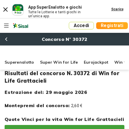
App SuperEnalotto e giochi
Scarica
Tutte le Lotterie e tanti giochi in
un'unica app.
Accedi
Registrati
Concorso N° 30372
Superenalotto
Super Win for Life
Eurojackpot
Win for
Risultati del concorso N. 30372 di Win for
Life Grattacieli
Estrazione del: 29 maggio 2026
Montepremi del concorso:
2,60 €
Quote Vinci per la vita Win for Life Grattacieli