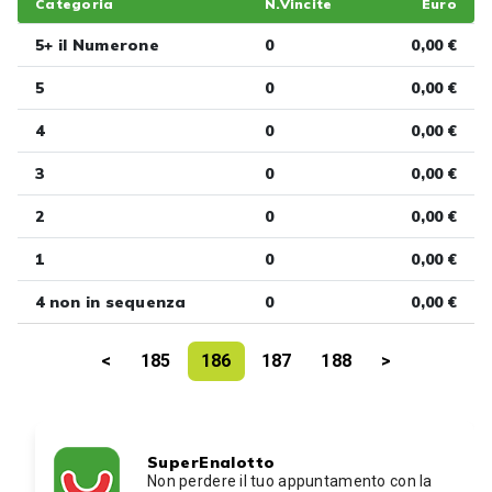
Categoria
N.Vincite
Euro
5+ il Numerone
0
0,00 €
5
0
0,00 €
4
0
0,00 €
3
0
0,00 €
2
0
0,00 €
1
0
0,00 €
4 non in sequenza
0
0,00 €
<
185
186
187
188
>
SuperEnalotto
Non perdere il tuo appuntamento con la