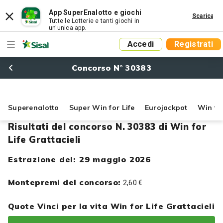
App SuperEnalotto e giochi
Scarica
Tutte le Lotterie e tanti giochi in
un'unica app.
Accedi
Registrati
Concorso N° 30383
Superenalotto
Super Win for Life
Eurojackpot
Win for
Risultati del concorso N. 30383 di Win for
Life Grattacieli
Estrazione del: 29 maggio 2026
Montepremi del concorso:
2,60 €
Quote Vinci per la vita Win for Life Grattacieli