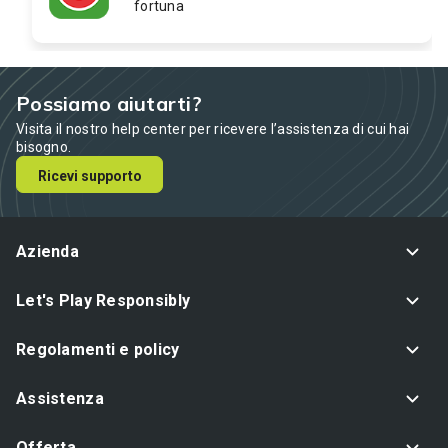
fortuna
Possiamo aiutarti?
Visita il nostro help center per ricevere l’assistenza di cui hai
bisogno.
Ricevi supporto
Azienda
Let's Play Responsibly
Regolamenti e policy
Assistenza
Offerta