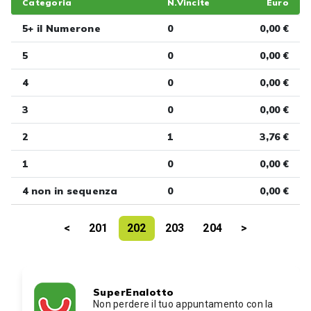
Categoria
N.Vincite
Euro
5+ il Numerone
0
0,00 €
5
0
0,00 €
4
0
0,00 €
3
0
0,00 €
2
1
3,76 €
1
0
0,00 €
4 non in sequenza
0
0,00 €
<
201
202
203
204
>
SuperEnalotto
Non perdere il tuo appuntamento con la