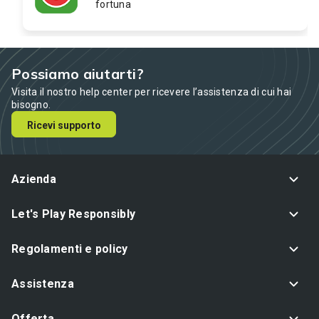
fortuna
Possiamo aiutarti?
Visita il nostro help center per ricevere l’assistenza di cui hai
bisogno.
Ricevi supporto
Azienda
Let's Play Responsibly
Regolamenti e policy
Assistenza
Offerta