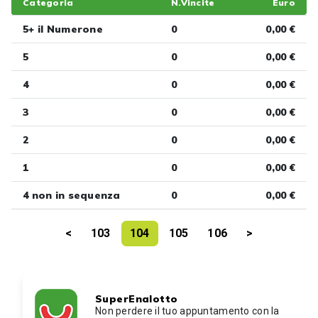
Categoria
N.Vincite
Euro
5+ il Numerone
0
0,00 €
5
0
0,00 €
4
0
0,00 €
3
0
0,00 €
2
0
0,00 €
1
0
0,00 €
4 non in sequenza
0
0,00 €
<
103
104
105
106
>
SuperEnalotto
Non perdere il tuo appuntamento con la