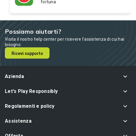
fortuna
Possiamo aiutarti?
Visita il nostro help center per ricevere l’assistenza di cui hai
bisogno.
Ricevi supporto
Azienda
Let's Play Responsibly
Regolamenti e policy
Assistenza
Offerta