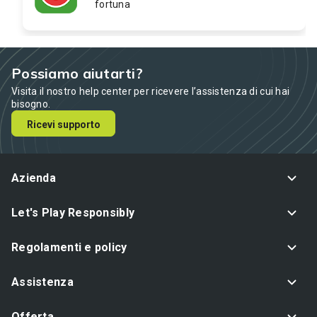
fortuna
Possiamo aiutarti?
Visita il nostro help center per ricevere l’assistenza di cui hai
bisogno.
Ricevi supporto
Azienda
Let's Play Responsibly
Regolamenti e policy
Assistenza
Offerta