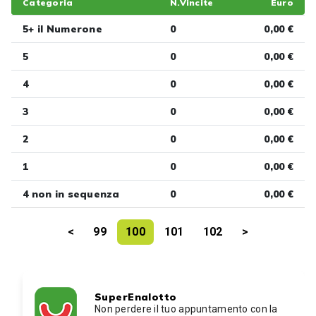
Categoria
N.Vincite
Euro
5+ il Numerone
0
0,00 €
5
0
0,00 €
4
0
0,00 €
3
0
0,00 €
2
0
0,00 €
1
0
0,00 €
4 non in sequenza
0
0,00 €
<
99
100
101
102
>
SuperEnalotto
Non perdere il tuo appuntamento con la