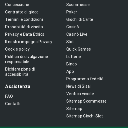
Concessione
Scommesse
Contratto di gioco
Poker
Termini e condizioni
Giochi di Carte
Probabilità di vincita
Casinò
Privacy e Data Ethics
Casinò Live
Il nostro impegno Privacy
Slot
Cookie policy
Quick Games
Politica di divulgazione
Lotterie
responsabile
Bingo
Dichiarazione di
App
accessibilità
Programma fedeltà
Assistenza
News di Sisal
Verifica vincite
FAQ
Sitemap Scommesse
Contatti
Sitemap
Sitemap Giochi Slot