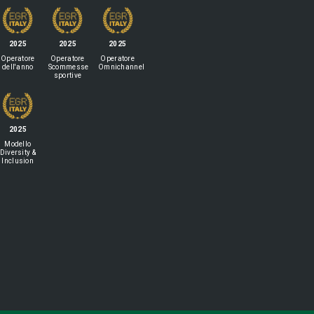
2025
2025
2025
Operatore
Operatore
Operatore
dell'anno
Scommesse
Omnichannel
sportive
2025
Modello
Diversity &
Inclusion