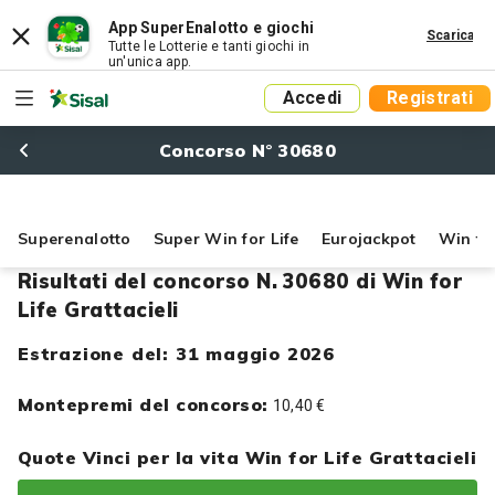
App SuperEnalotto e giochi
Scarica
Tutte le Lotterie e tanti giochi in
un'unica app.
Accedi
Registrati
Concorso N° 30680
Superenalotto
Super Win for Life
Eurojackpot
Win for
Risultati del concorso N. 30680 di Win for
Life Grattacieli
Estrazione del: 31 maggio 2026
Montepremi del concorso:
10,40 €
Quote Vinci per la vita Win for Life Grattacieli