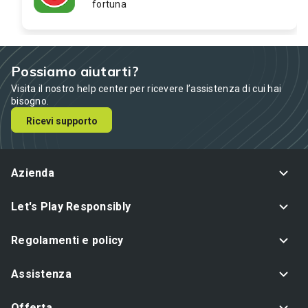
fortuna
Possiamo aiutarti?
Visita il nostro help center per ricevere l’assistenza di cui hai
bisogno.
Ricevi supporto
Azienda
Let's Play Responsibly
Regolamenti e policy
Assistenza
Offerta