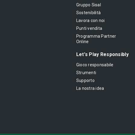
Gruppo Sisal
Sostenibilità
Lavora con noi
Punti vendita
Programma Partner
Online
Let's Play Responsibly
Gioco responsabile
Strumenti
Supporto
La nostra idea