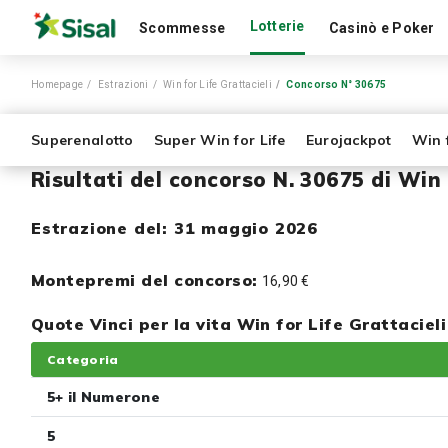
Lotterie
Scommesse
Casinò e Poker
Homepage
Estrazioni
Win for Life Grattacieli
Concorso N° 30675
Superenalotto
Super Win for Life
Eurojackpot
Win f
Risultati del concorso N. 30675 di Win 
Estrazione del: 31 maggio 2026
Montepremi del concorso:
16,90 €
Quote Vinci per la vita Win for Life Grattacieli
Categoria
5+ il Numerone
5