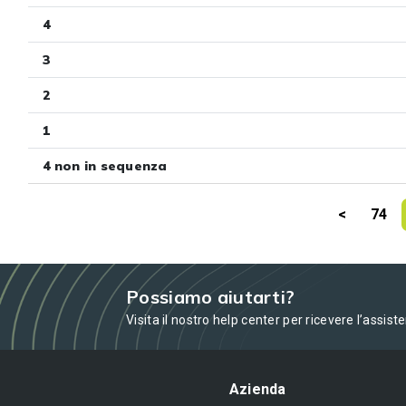
4
3
2
1
4 non in sequenza
<
74
Possiamo aiutarti?
Visita il nostro help center per ricevere l’assist
Azienda