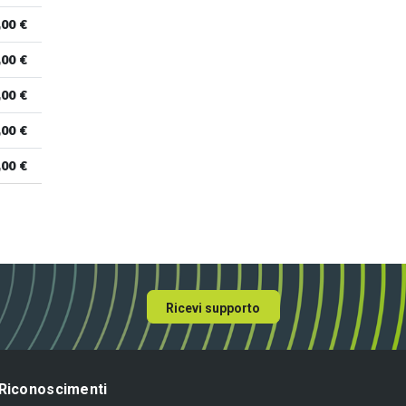
,00 €
,00 €
,00 €
,00 €
,00 €
Ricevi supporto
Riconoscimenti