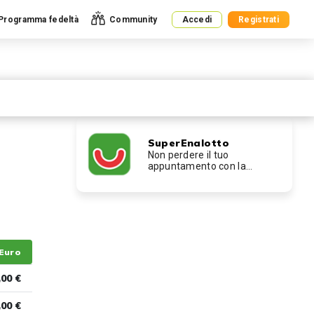
Programma fedeltà
Community
Accedi
Registrati
SuperEnalotto
Non perdere il tuo
appuntamento con la
fortuna
Euro
,00 €
,00 €