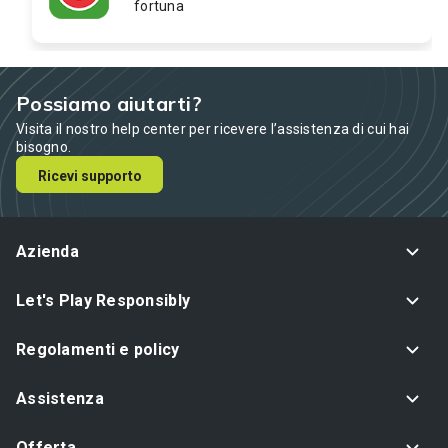
fortuna
Possiamo aiutarti?
Visita il nostro help center per ricevere l’assistenza di cui hai
bisogno.
Ricevi supporto
Azienda
Let's Play Responsibly
Regolamenti e policy
Assistenza
Offerta