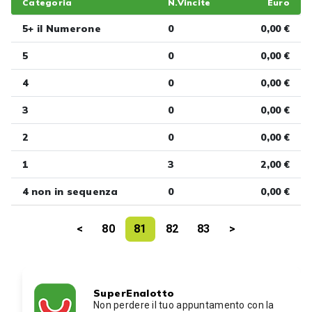
Categoria
N.Vincite
Euro
5+ il Numerone
0
0,00 €
5
0
0,00 €
4
0
0,00 €
3
0
0,00 €
2
0
0,00 €
1
3
2,00 €
4 non in sequenza
0
0,00 €
<
80
81
82
83
>
SuperEnalotto
Non perdere il tuo appuntamento con la