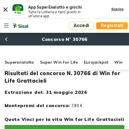
App SuperEnalotto e giochi
Scarica
Tutte le Lotterie e tanti giochi in
un'unica app.
Accedi
Registrati
Concorso N° 30766
Superenalotto
Super Win for Life
Eurojackpot
Win for
Risultati del concorso N. 30766 di Win for
Life Grattacieli
Estrazione del: 31 maggio 2026
Montepremi del concorso:
7,80 €
Quote Vinci per la vita Win for Life Grattacieli