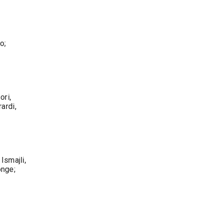
o;
ori,
ardi,
 Ismajli,
onge;