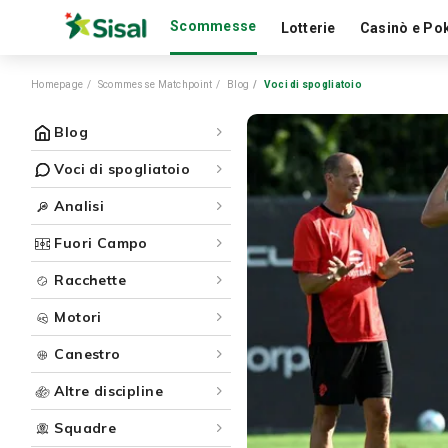
Scommesse
Lotterie
Casinò e Po
Homepage
Scommesse Matchpoint
Blog
Voci di spogliatoio
Blog
Voci di spogliatoio
Analisi
Fuori Campo
Racchette
Motori
Canestro
Altre discipline
Squadre