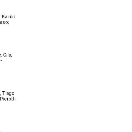
; Kalulu,
iaso;
, Gila,
e-
, Tiago
Pierotti,
,