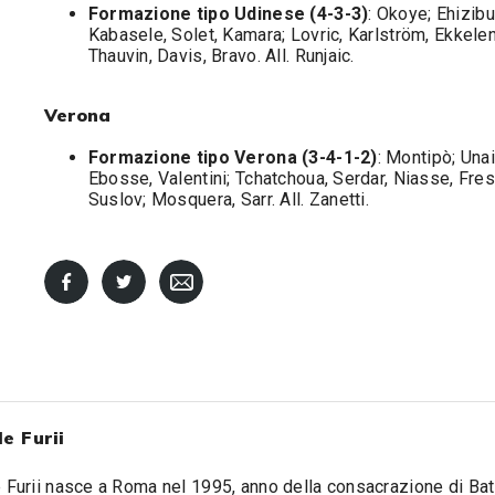
Formazione tipo Udinese (4-3-3)
: Okoye; Ehizibu
Kabasele, Solet, Kamara; Lovric, Karlström, Ekkel
Thauvin, Davis, Bravo. All. Runjaic.
Verona
Formazione tipo Verona (3-4-1-2)
: Montipò; Una
Ebosse, Valentini; Tchatchoua, Serdar, Niasse, Fres
Suslov; Mosquera, Sarr. All. Zanetti.
e Furii
 Furii nasce a Roma nel 1995, anno della consacrazione di Bat