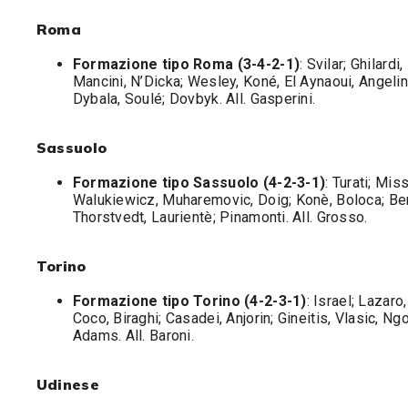
Roma
Formazione tipo Roma (3-4-2-1)
: Svilar; Ghilardi,
Mancini, N’Dicka; Wesley, Koné, El Aynaoui, Angelin
Dybala, Soulé; Dovbyk. All. Gasperini.
Sassuolo
Formazione tipo Sassuolo (4-2-3-1)
: Turati; Miss
Walukiewicz, Muharemovic, Doig; Konè, Boloca; Ber
Thorstvedt, Laurientè; Pinamonti. All. Grosso.
Torino
Formazione tipo Torino (4-2-3-1)
: Israel; Lazaro,
Coco, Biraghi; Casadei, Anjorin; Gineitis, Vlasic, Ng
Adams. All. Baroni.
Udinese