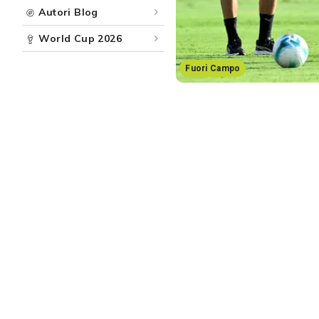
Autori Blog
World Cup 2026
Fuori Campo