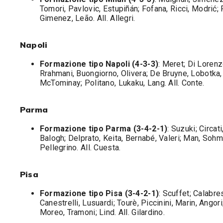
Tomori, Pavlovic, Estupiñán; Fofana, Ricci, Modrić; P
Gimenez, Leão. All. Allegri.
Napoli
Formazione tipo Napoli (4-3-3)
: Meret; Di Lorenz
Rrahmani, Buongiorno, Olivera; De Bruyne, Lobotka,
McTominay; Politano, Lukaku, Lang. All. Conte.
Parma
Formazione tipo Parma (3-4-2-1)
: Suzuki; Circati
Balogh; Delprato, Keita, Bernabé, Valeri; Man, Sohm
Pellegrino. All. Cuesta.
Pisa
Formazione tipo Pisa (3-4-2-1)
: Scuffet; Calabres
Canestrelli, Lusuardi; Tourè, Piccinini, Marin, Angori
Moreo, Tramoni; Lind. All. Gilardino.