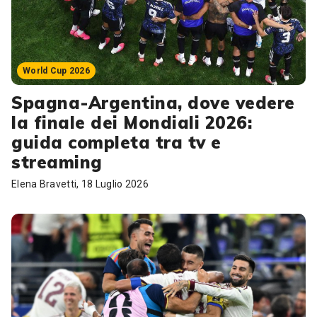
World Cup 2026
Spagna-Argentina, dove vedere
la finale dei Mondiali 2026:
guida completa tra tv e
streaming
Elena Bravetti
, 18 Luglio 2026