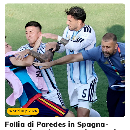
World Cup 2026
Follia di Paredes in Spagna-