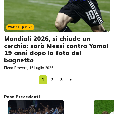
World Cup 2026
Mondiali 2026, si chiude un
cerchio: sarà Messi contro Yamal
19 anni dopo la foto del
bagnetto
Elena Bravetti
, 16 Luglio 2026
1
2
3
>
Post Precedenti