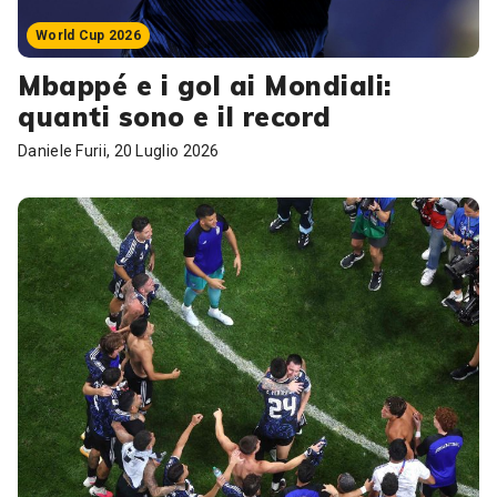
World Cup 2026
Mbappé e i gol ai Mondiali:
quanti sono e il record
Daniele Furii
, 20 Luglio 2026