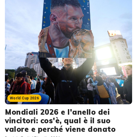
World Cup 2026
Mondiali 2026 e l'anello dei
vincitori: cos'è, qual è il suo
valore e perché viene donato