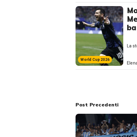
Mo
Me
ba
La st
World Cup 2026
Elena
Post Precedenti