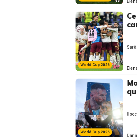
Elena
Ce
ca
Sarà
World Cup 2026
Elena
Mo
qu
Il so
World Cup 2026
Danie