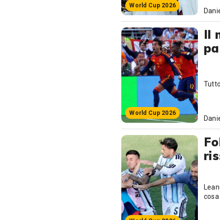
World Cup 2026
Danie
Il
pa
Tutt
World Cup 2026
Danie
Fo
ri
Leand
cosa