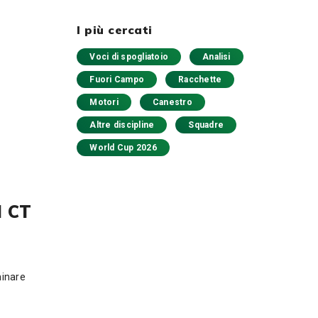
I più cercati
Voci di spogliatoio
Analisi
Fuori Campo
Racchette
Motori
Canestro
Altre discipline
Squadre
World Cup 2026
l CT
minare