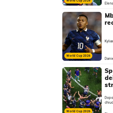
World Cup 2026
Elena
Mb
re
Kylia
World Cup 2026
Danie
Sp
de
st
Dopo 
chiud
World Cup 2026