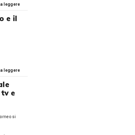
 a leggere
 e il
 a leggere
ale
tv e
torneo si