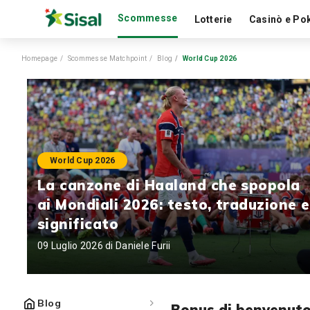
Scommesse
Lotterie
Casinò e Po
Homepage
Scommesse Matchpoint
Blog
World Cup 2026
World Cup 2026
La canzone di Haaland che spopola
ai Mondiali 2026: testo, traduzione e
significato
09 Luglio 2026 di
Daniele Furii
Blog
Bonus di benvenut