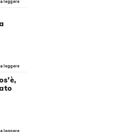
 a leggere
la
 a leggere
os'è,
nato
 a leggere