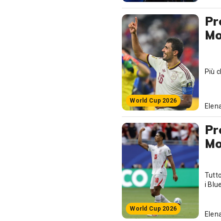
Pr
Mo
Più c
World Cup 2026
Elena
Pr
Mo
Tutto
i Blu
World Cup 2026
Elena