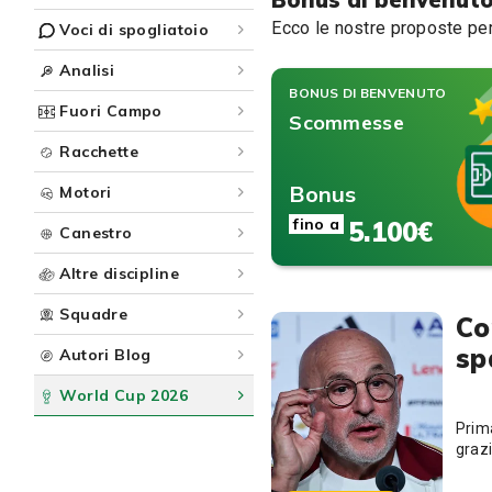
Ecco le nostre proposte per i
Voci di spogliatoio
Analisi
BONUS DI BENVENUTO
Fuori Campo
Scommesse
Racchette
Bonus
Motori
fino a
5.100€
Canestro
Altre discipline
Squadre
Co
sp
Autori Blog
World Cup 2026
Prima
grazi