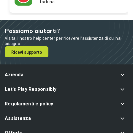
fortuna
Possiamo aiutarti?
Visita il nostro help center per ricevere l’assistenza di cui hai
bisogno.
Ricevi supporto
Azienda
Let's Play Responsibly
Regolamenti e policy
Assistenza
Offerta