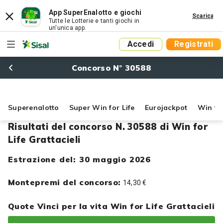
App SuperEnalotto e giochi
Scarica
Tutte le Lotterie e tanti giochi in
un'unica app.
Accedi
Registrati
Concorso N° 30588
Superenalotto
Super Win for Life
Eurojackpot
Win for
Risultati del concorso N. 30588 di Win for
Life Grattacieli
Estrazione del: 30 maggio 2026
Montepremi del concorso:
14,30 €
Quote Vinci per la vita Win for Life Grattacieli