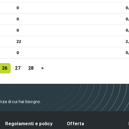
0
0
0
0
0
0
22
2
0
0
26
27
28
>
enza di cui hai bisogno.
Regolamenti e policy
Offerta