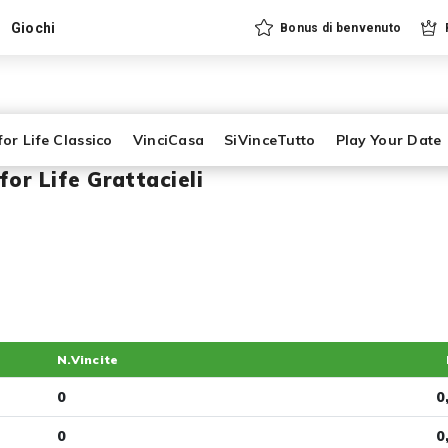
Giochi
Bonus di benvenuto
or Life Classico
VinciCasa
SiVinceTutto
Play Your Date
for Life Grattacieli
N.Vincite
0
0
0
0