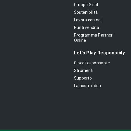
Gruppo Sisal
Sostenibilità
Lavora con noi
Punti vendita
Programma Partner
Online
Let's Play Responsibly
Gioco responsabile
Strumenti
Supporto
La nostra idea