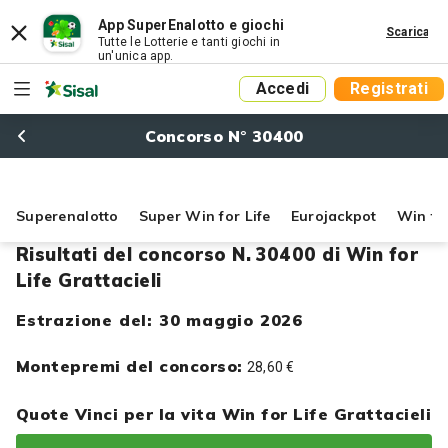
App SuperEnalotto e giochi
Scarica
Tutte le Lotterie e tanti giochi in
un'unica app.
Accedi
Registrati
Concorso N° 30400
Superenalotto
Super Win for Life
Eurojackpot
Win for
Risultati del concorso N. 30400 di Win for
Life Grattacieli
Estrazione del: 30 maggio 2026
Montepremi del concorso:
28,60 €
Quote Vinci per la vita Win for Life Grattacieli