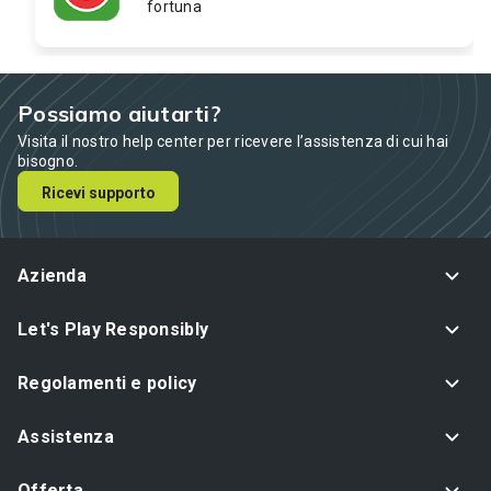
fortuna
Possiamo aiutarti?
Visita il nostro help center per ricevere l’assistenza di cui hai
bisogno.
Ricevi supporto
Azienda
Let's Play Responsibly
Regolamenti e policy
Assistenza
Offerta