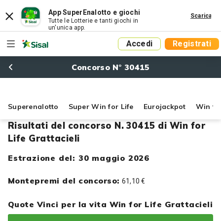
App SuperEnalotto e giochi
Scarica
Tutte le Lotterie e tanti giochi in
un'unica app.
Accedi
Registrati
Concorso N° 30415
Superenalotto
Super Win for Life
Eurojackpot
Win for
Risultati del concorso N. 30415 di Win for
Life Grattacieli
Estrazione del: 30 maggio 2026
Montepremi del concorso:
61,10 €
Quote Vinci per la vita Win for Life Grattacieli