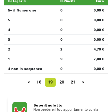
Categoria
N.Vincite
Euro
5+ il Numerone
0
0,00 €
5
0
0,00 €
4
0
0,00 €
3
0
0,00 €
2
2
4,70 €
1
9
2,00 €
4 non in sequenza
0
0,00 €
<
18
19
20
21
>
SuperEnalotto
Non perdere il tuo appuntamento con la