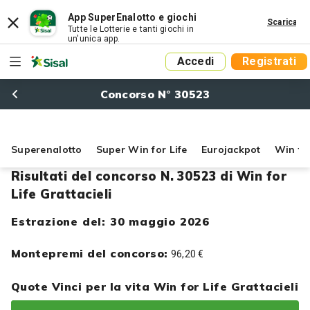
App SuperEnalotto e giochi
Scarica
Tutte le Lotterie e tanti giochi in
un'unica app.
Accedi
Registrati
Concorso N° 30523
Superenalotto
Super Win for Life
Eurojackpot
Win for
Risultati del concorso N. 30523 di Win for
Life Grattacieli
Estrazione del: 30 maggio 2026
Montepremi del concorso:
96,20 €
Quote Vinci per la vita Win for Life Grattacieli