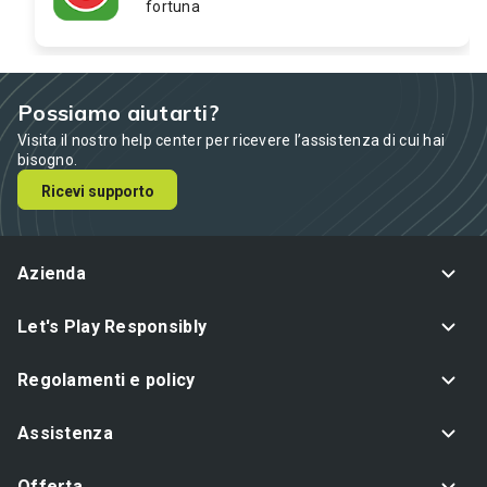
fortuna
Possiamo aiutarti?
Visita il nostro help center per ricevere l’assistenza di cui hai
bisogno.
Ricevi supporto
Azienda
Let's Play Responsibly
Regolamenti e policy
Assistenza
Offerta