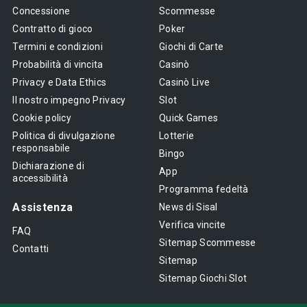
Concessione
Scommesse
Contratto di gioco
Poker
Termini e condizioni
Giochi di Carte
Probabilità di vincita
Casinò
Privacy e Data Ethics
Casinò Live
Il nostro impegno Privacy
Slot
Cookie policy
Quick Games
Politica di divulgazione
Lotterie
responsabile
Bingo
Dichiarazione di
App
accessibilità
Programma fedeltà
Assistenza
News di Sisal
Verifica vincite
FAQ
Sitemap Scommesse
Contatti
Sitemap
Sitemap Giochi Slot